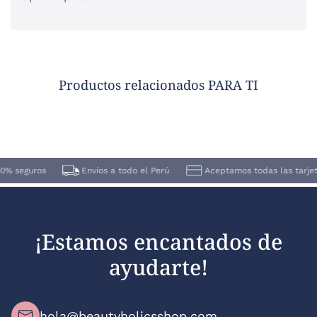
Productos relacionados PARA TI
% seguros
Envíos a todo el Perú
Aceptamos todas las tarjeta
¡Estamos encantados de
ayudarte!
hola@beautyholicsshop.com