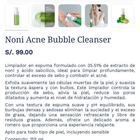
Noni Acne Bubble Cleanser
S/. 99.00
Limpiador en espuma formulado con 35.51% de extracto de
noni y ácido salicílico, ideal para limpiar profundamente,
controlar el exceso de sebo y combatir el acné.
Exfolia suavemente las c
é
lulas muertas de la piel y suaviza
la textura
á
spera y con bultos. Este limpiador controla la
producci
ó
n de sebo, alivia la piel, reduce los poros
dilatados y aumenta el nivel de hidrataci
ó
n y humedad.
Con una textura de espuma suave y pH equilibrado, sus
burbujas densas y sedosas eliminan la suciedad y el exceso
de grasa, dejando una sensación refrescante y libre de
residuos grasos. Además, ofrece un delicado aroma a
romero que proporciona una experiencia relajante.
Apto para todo tipo de piel, incluyendo sensible
Contenido: 155 ml